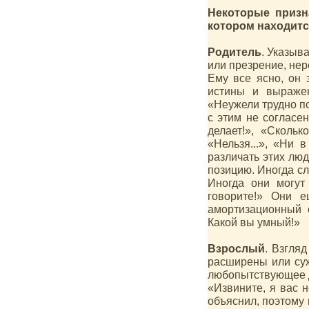
Некоторые призн
котором находитс
Родитель
. Указыв
или презрение, нер
Ему все ясно, он 
истины и выражен
«Неужели трудно по
с этим не согласе
делает!», «Скольк
«Нельзя...», «Ни 
различать этих люд
позицию. Иногда с
Иногда они могут
говорите!» Они 
амортизационный о
Какой вы умный!»
Взрослый
. Взгляд
расширены или суж
любопытствующее Д
«Извините, я вас н
объяснил, поэтому 