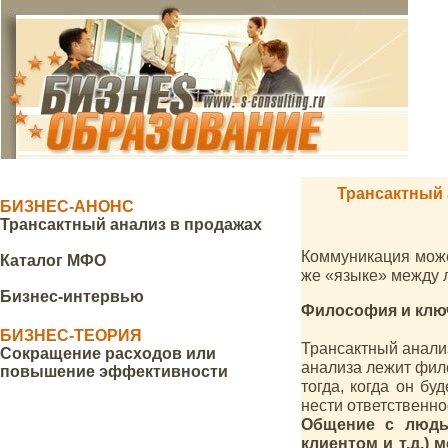
Трансактный 
БИЗНЕС-АНОНС
Трансактный анализ в продажах
Коммуникация може
Каталог МФО
же «языке» между 
Бизнес-интервью
Философия и ключ
БИЗНЕС-ТЕОРИЯ
Трансактный анализ
Сокращение расходов или
анализа лежит фило
повышение эффективности
тогда, когда он бу
нести ответственно
Общение с людьм
клиентом и т.д.)