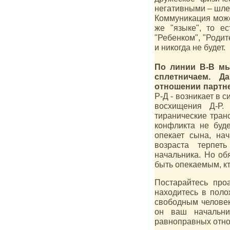
негативными – шлеп
Коммуникация може
же "языке", то ес
"Ребенком", "Родит
и никогда не будет.
По линии В-В мы
сплетничаем. Д
отношении партн
Р-Д - возникает в 
восхищения Д-Р. 
тиранические транс
конфликта не буде
опекает сына, на
возраста терпет
начальника. Но обя
быть опекаемым, кт
Постарайтесь про
находитесь в поло
свободным человек
он ваш начальни
равноправных отно