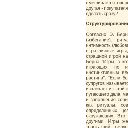
вмешивается очере
другая - покупател
сделать сразу?
Структурировани
Согласно Э. Берн
(избегание), рит
интимность (любов
в различные игры
страшной игрой на
Берна “Игры, в ко
играющих, по ис
инстинктивным вле
растяпа”, “Если б
супругов называетс
извлекает из этой
пугающего дела, м
и заполнения соц
как ритуалы, со
определенных це
окружающих. Это 
другими. Игры же
трансакций, веду