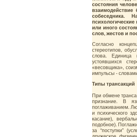
состояния челове
взаимодействие 
собеседника. 
психологические
или иного состоя
слов, жестов и по
Согласно концеп
стереотипов, обу
слова. Единица 
устоявшихся сте
«весовщика», соиз
импульсы - словам
Типы трансакций
При обмене трансак
признание. В яз
поглаживанием. Лю
и психического зд
касание), вербал
подобное). Поглажи
за “поступки” (у
дружеское физиче