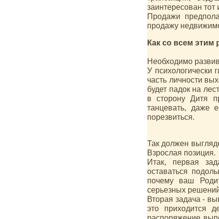
заинтересован тот 
Продажи предполаг
продажу недвижимос
Как со всем этим
Необходимо развива
У психологически г
часть личности вых
будет падок на лес
в сторону Дитя п
танцевать, даже 
порезвиться.
Так должен выгляде
Взрослая позиция.
Итак, первая зад
оставаться подоль
почему ваш Роди
серьезных решений
Вторая задача - в
это приходится д
распоряжение выпо