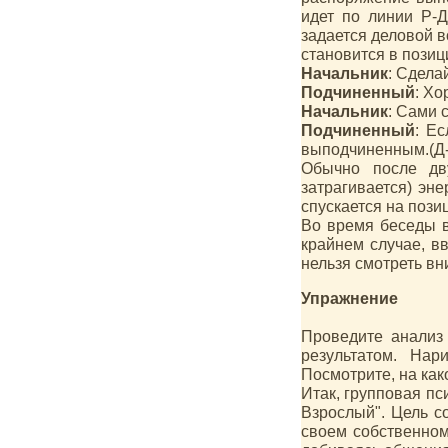
идет по линии Р-Д
задается деловой 
становится в позиц
Начальник
: Сдела
Подчиненный
: Хо
Начальник
: Сами 
Подчиненный
: Ес
выподчиненным.(Д-
Обычно после дв
затрагивается) эне
спускается на пози
Во время беседы вс
крайнем случае, вв
нельзя смотреть вн
Упражнение
Проведите анализ 
результатом. Нар
Посмотрите, на как
Итак, групповая пс
Взрослый". Цель со
своем собственном