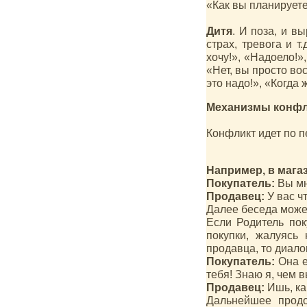
«Как вы планируете
Дитя
. И поза, и в
страх, тревога и т
хочу!», «Надоело!»
«Нет, вы просто во
это надо!», «Когда 
Механизмы конфл
Конфликт идет по 
Например, в мага
Покупатель:
Вы мн
Продавец:
У вас чт
Далее беседа може
Если Родитель пок
покупки, жалуясь
продавца, то диал
Покупатель:
Она е
тебя! Знаю я, чем в
Продавец:
Ишь, ка
Дальнейшее продо